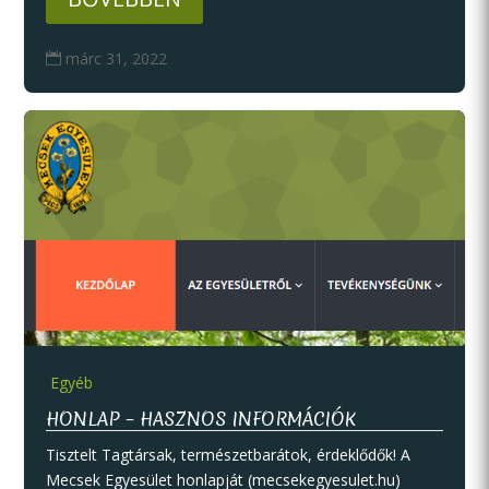
márc 31, 2022

Egyéb
HONLAP – HASZNOS INFORMÁCIÓK
Tisztelt Tagtársak, természetbarátok, érdeklődők! A
Mecsek Egyesület honlapját (mecsekegyesulet.hu)