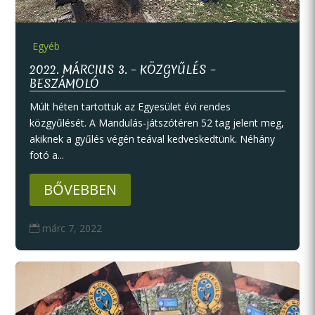
Egyéb
2022. MÁRCIUS 3. – KÖZGYŰLÉS –
BESZÁMOLÓ
Múlt héten tartottuk az Egyesület évi rendes
közgyűlését. A Mandulás-játszótéren 52 tag jelent meg,
akiknek a gyűlés végén teával kedveskedtünk. Néhány
fotó a...
BŐVEBBEN
márc 7, 2022
