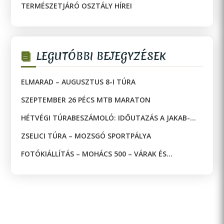
TERMÉSZETJÁRÓ OSZTÁLY HÍREI
LEGUTÓBBI BEJEGYZÉSEK
ELMARAD – AUGUSZTUS 8-I TÚRA
SZEPTEMBER 26 PÉCS MTB MARATON
HÉTVÉGI TÚRABESZÁMOLÓ: IDŐUTAZÁS A JAKAB-
HEGYEN!
ZSELICI TÚRA – MOZSGÓ SPORTPÁLYA
FOTÓKIÁLLÍTÁS – MOHÁCS 500 – VÁRAK ÉS
MECSETEK A DRÁVA KÉT OLDALÁN