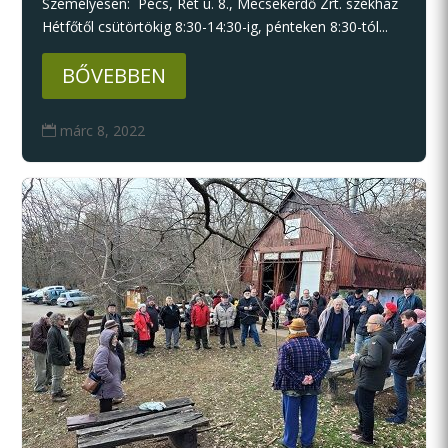
Személyesen: Pécs, Rét u. 8., Mecsekerdő Zrt. székház
Hétfőtől csütörtökig 8:30-14:30-ig, pénteken 8:30-tól...
BŐVEBBEN
márc 8, 2022
