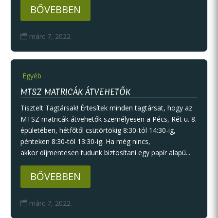
BŐVEBBEN
márc 7, 2022

Egyéb
MTSZ MATRICÁK ÁTVEHETŐK
Tisztelt Tagtársak! Értesítek minden tagtársat, hogy az
MTSZ matricák átvehetők személyesen a Pécs, Rét u. 8.
épületében, hétfőtől csütörtökig 8:30-tól 14:30-ig,
pénteken 8:30-tól 13:30-ig. Ha még nincs,
akkor díjmentesen tudunk biztosítani egy papír alapú...
BŐVEBBEN
márc 7, 2022
