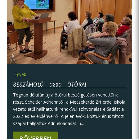
Egyéb
BESZÁMOLÓ – 0330 – ÖTÓRAI
Tegnap délután újra ötórai beszélgetésen vehettünk
részt. Scheitler Adrienntől, a Mecsekerdő Zrt erdei iskola
vezetőjétől hallhattunk rendkívül színvonalas előadást a
2022-es év élőlényeiről. A jelenlévők, köztük én is tátott
szájjal hallgattuk Adri előadását. :)...
BŐVEBBEN