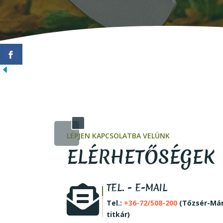
LÉPJEN KAPCSOLATBA VELÜNK
ELÉRHETŐSÉGEK
TEL. - E-MAIL

Tel.:
+36-72/508-200
(Tőzsér-Már
titkár)