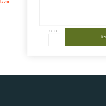
l.com
=
9 + 11
ÜZ