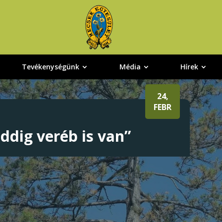
Tevékenységünk
Média
Hírek
24,
FEBR
ddig veréb is van”