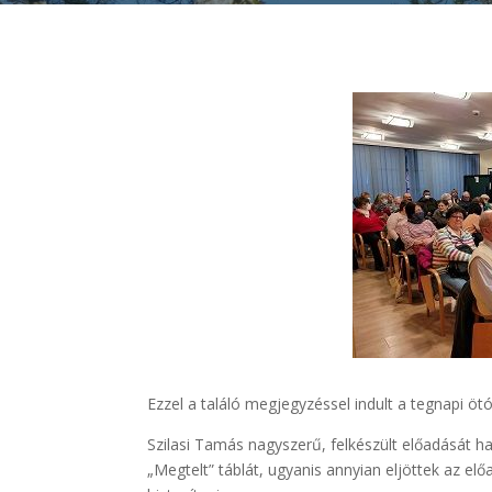
Ezzel a találó megjegyzéssel indult a tegnapi ötó
Szilasi Tamás nagyszerű, felkészült előadását ha
„Megtelt” táblát, ugyanis annyian eljöttek az el