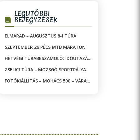
LEGUTÓBBI
BEJEGYZÉSEK
ELMARAD – AUGUSZTUS 8-I TÚRA
SZEPTEMBER 26 PÉCS MTB MARATON
HÉTVÉGI TÚRABESZÁMOLÓ: IDŐUTAZÁS
A JAKAB-HEGYEN!
ZSELICI TÚRA – MOZSGÓ SPORTPÁLYA
FOTÓKIÁLLÍTÁS – MOHÁCS 500 – VÁRAK
ÉS MECSETEK A DRÁVA KÉT OLDALÁN