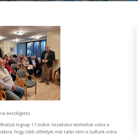
rai beszélgetés.
llhattuk tegnap 17 órától. Kezdéskor kitehettük volna a
őadásra, hogy több ülőhelyet már talán nem is tudtunk volna