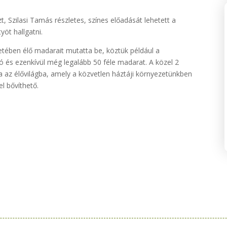
t, Szilasi Tamás részletes, színes előadását lehetett a
yöt hallgatni.
etében élő madarait mutatta be, köztük például a
 és ezenkívül még legalább 50 féle madarat. A közel 2
a az élővilágba, amely a közvetlen háztáji környezetünkben
l bővíthető.