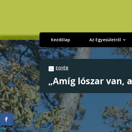
Kezdőlap
Az Egyesületről
EGYÉB
„Amíg lószar van, a