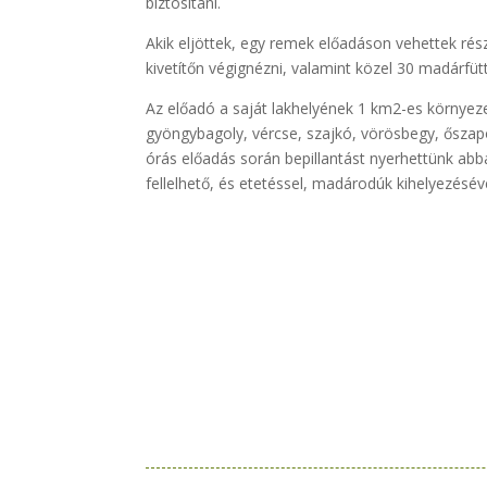
biztosítani.
Akik eljöttek, egy remek előadáson vehettek rész
kivetítőn végignézni, valamint közel 30 madárfütt
Az előadó a saját lakhelyének 1 km2-es környez
gyöngybagoly, vércse, szajkó, vörösbegy, őszapó
órás előadás során bepillantást nyerhettünk abb
fellelhető, és etetéssel, madárodúk kihelyezéséve