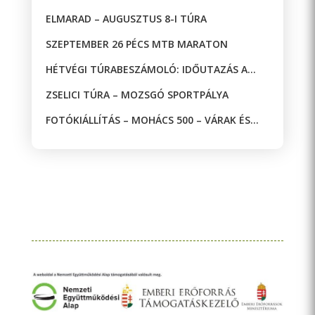
ELMARAD – AUGUSZTUS 8-I TÚRA
SZEPTEMBER 26 PÉCS MTB MARATON
HÉTVÉGI TÚRABESZÁMOLÓ: IDŐUTAZÁS A
JAKAB-HEGYEN!
ZSELICI TÚRA – MOZSGÓ SPORTPÁLYA
FOTÓKIÁLLÍTÁS – MOHÁCS 500 – VÁRAK ÉS
MECSETEK A DRÁVA KÉT OLDALÁN