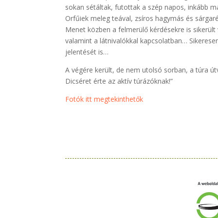
sokan sétáltak, futottak a szép napos, inkább 
Orfűiek meleg teával, zsíros hagymás és sárgar
Menet közben a felmerülő kérdésekre is sikerült v
valamint a látnivalókkal kapcsolatban… Sikerese
jelentését is…
A végére került, de nem utolsó sorban, a túra ú
Dicséret érte az aktív túrázóknak!”
Fotók itt megtekinthetők