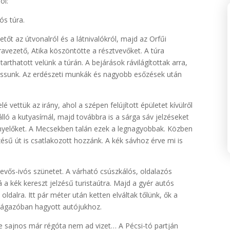
ól:
ós túra.
tőt az útvonalról és a látnivalókról, majd az Orfűi
ravezető, Atika köszöntötte a résztvevőket. A túra
arthatott velünk a túrán. A bejárások rávilágítottak arra,
tassunk. Az erdészeti munkák és nagyobb esőzések után
…
 vettük az irány, ahol a szépen felújított épületet kívülről
 a kutyasírnál, majd továbbra is a sárga sáv jelzéseket
znyelőket. A Mecsekben talán ezek a legnagyobbak. Közben
zésű út is csatlakozott hozzánk. A kék sávhoz érve mi is
b evős-ivós szünetet. A várható csúszkálós, oldalazós
 a kék kereszt jelzésű turistaútra. Majd a gyér autós
ldalra. Itt pár méter után ketten elváltak tőlünk, ők a
 elágazóban hagyott autójukhoz.
de sajnos már régóta nem ad vizet… A Pécsi-tó partján