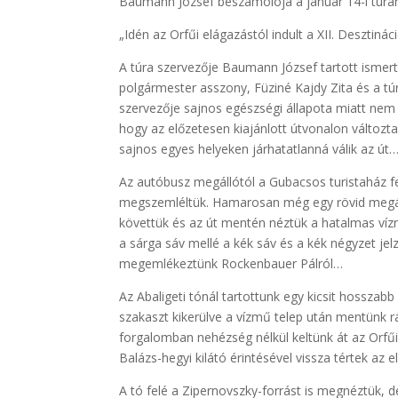
Baumann József beszámolója a január 14-i túrár
„Idén az Orfűi elágazástól indult a XII. Desztináci
A túra szervezője Baumann József tartott ismerte
polgármester asszony, Füziné Kajdy Zita és a tú
szervezője sajnos egészségi állapota miatt nem t
hogy az előzetesen kiajánlott útvonalon változ
sajnos egyes helyeken járhatatlanná válik az út
Az autóbusz megállótól a Gubacsos turistaház felé
megszemléltük. Hamarosan még egy rövid megálló
követtük és az út mentén néztük a hatalmas ví
a sárga sáv mellé a kék sáv és a kék négyzet jel
megemlékeztünk Rockenbauer Pálról…
Az Abaligeti tónál tartottunk egy kicsit hosszab
szakaszt kikerülve a vízmű telep után mentünk rá
forgalomban nehézség nélkül keltünk át az Orfűi o
Balázs-hegyi kilátó érintésével vissza tértek az
A tó felé a Zipernovszky-forrást is megnéztük, 