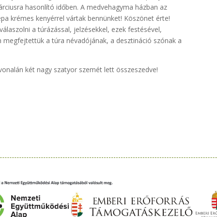
márciusra hasonlító időben. A medvehagyma házban az
épa krémes kenyérrel vártak bennünket! Köszönet érte!
álaszolni a túrázással, jelzésekkel, ezek festésével,
n megfejtettük a túra névadójának, a desztináció szónak a
tvonalán két nagy szatyor szemét lett összeszedve!