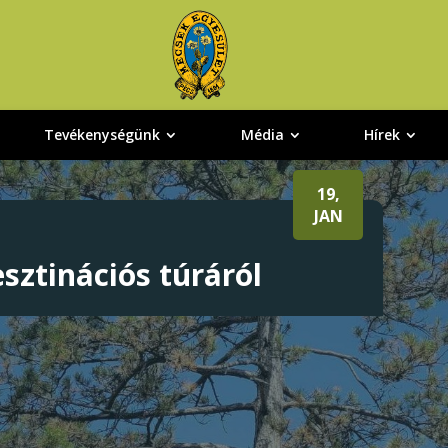
Tevékenységünk
Média
Hírek
19,
JAN
sztinációs túráról