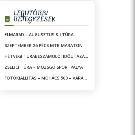
LEGUTÓBBI
BEJEGYZÉSEK
ELMARAD – AUGUSZTUS 8-I TÚRA
SZEPTEMBER 26 PÉCS MTB MARATON
HÉTVÉGI TÚRABESZÁMOLÓ: IDŐUTAZÁS
A JAKAB-HEGYEN!
ZSELICI TÚRA – MOZSGÓ SPORTPÁLYA
FOTÓKIÁLLÍTÁS – MOHÁCS 500 – VÁRAK
ÉS MECSETEK A DRÁVA KÉT OLDALÁN