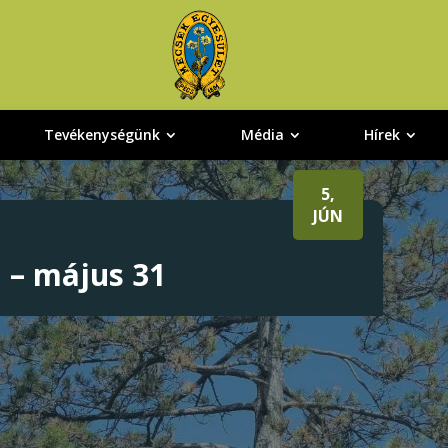
Tevékenységünk
Média
Hírek
5,
JÚN
 – május 31