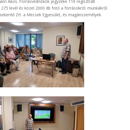
nn Ákos. Forrásvédnökök jegyzéke 116 regisztrált
75 levél és közel 2000 db fotó a forrásokról. munkákról.
ecsekerdő Zrt. a Mecsek Egyesület, és magánszemélyek.