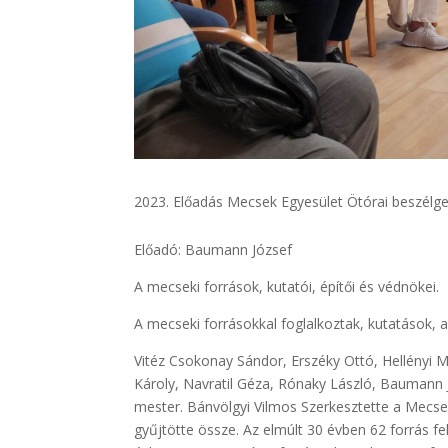
Előadás Mecsek Egyesület Ötórai beszélge
Előadó: Baumann József
A mecseki források, kutatói, építői és védnökei.
A mecseki forrásokkal foglalkoztak, kutatások, a
Vitéz Csokonay Sándor, Erszéky Ottó, Hellényi Mi
Károly, Navratil Géza, Rónaky László, Baumann J
mester. Bánvölgyi Vilmos Szerkesztette a Mecsek
gyűjtötte össze. Az elmúlt 30 évben 62 forrás fe