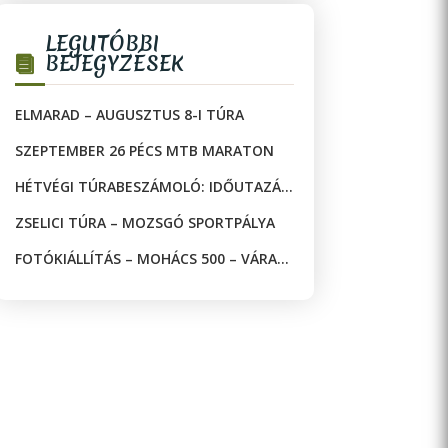
LEGUTÓBBI
BEJEGYZÉSEK
ELMARAD – AUGUSZTUS 8-I TÚRA
SZEPTEMBER 26 PÉCS MTB MARATON
HÉTVÉGI TÚRABESZÁMOLÓ: IDŐUTAZÁS
A JAKAB-HEGYEN!
ZSELICI TÚRA – MOZSGÓ SPORTPÁLYA
FOTÓKIÁLLÍTÁS – MOHÁCS 500 – VÁRAK
ÉS MECSETEK A DRÁVA KÉT OLDALÁN