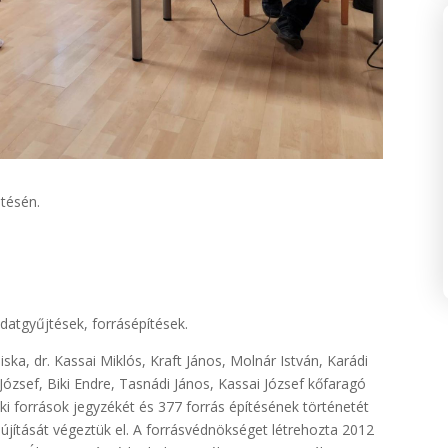
tésén.
datgyűjtések, forrásépítések.
ska, dr. Kassai Miklós, Kraft János, Molnár István, Karádi
ózsef, Biki Endre, Tasnádi János, Kassai József kőfaragó
i források jegyzékét és 377 forrás építésének történetét
lújítását végeztük el. A forrásvédnökséget létrehozta 2012