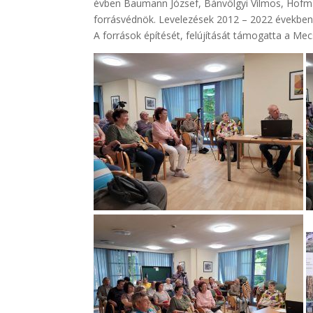
évben Baumann József, Bánvölgyi Vilmos, Hofma
forrásvédnök. Levelezések 2012 – 2022 években 2
A források építését, felújítását támogatta a M