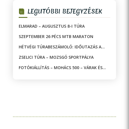
LEGUTÓBBI BEJEGYZÉSEK
ELMARAD – AUGUSZTUS 8-I TÚRA
SZEPTEMBER 26 PÉCS MTB MARATON
HÉTVÉGI TÚRABESZÁMOLÓ: IDŐUTAZÁS A
JAKAB-HEGYEN!
ZSELICI TÚRA – MOZSGÓ SPORTPÁLYA
FOTÓKIÁLLÍTÁS – MOHÁCS 500 – VÁRAK ÉS
MECSETEK A DRÁVA KÉT OLDALÁN