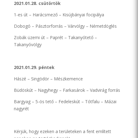
2021.01.28. csütörtök
1-es út – Harácsmező – Kisújbányai focipálya
Dobogó – Pásztorforrás – Várvölgy – Németdöglés
Zobák üzemi út – Paprét – Takanyótető –
Takanyóvölgy
2021.01.29. péntek
Hászé – Singödör – Mészkemence
Büdöskút – Nagyhegy – Farkasárok – Vadvirág forrás
Bargyag – 5-ös tető – Fedeleskút – Tótfalu – Mázai
nagyrét
Kérjük, hogy ezeken a területeken a fent említett