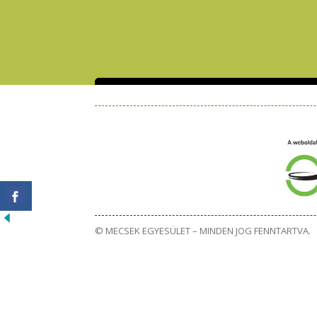
Kezdőlap
Az Egyesületről
© MECSEK EGYESÜLET – MINDEN JOG FENNTARTVA.