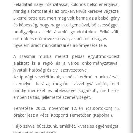
Feladatait nagy intenzitással, különös belső energiával,
mindig a fontosat és az örökérvényűt keresve végezte.
Sikerrel tette ezt, mert meg volt benne az a belső igény
és képesség, hogy nagy intelligenciával, bölcsességgel,
odafigyeljen a felé áramló gondolatokra. Felkészült,
mérnök és erőművezető volt, akiből méltóság és
figyelem áradt munkatársai és a környezete felé.
A szakmai munka mellett példás együttműködést
alakított ki a régió és a város önkormányzataival,
hivatali, hatósági és civil szervezeteivel.
Az iparági vezetőtársak, a pécsi erőmű munkatársai,
személyes barátai, megtört szívvel gyászolják, mert
mindig mértéket és hitelességet sugárzott, mert erős
emberi tartás, jellemezte személyiségét.
Temetése 2020. november 12.-én (csütörtökön) 12
órakor lesz a Pécsi Központi Temetőben (Kápolna.).
Fájó szívvel búcsúzunk, emlékét, kivételes egyéniségét,
tisztelettel megőrizzük.