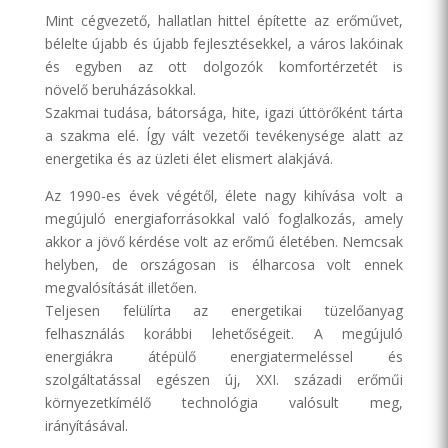
Mint cégvezető, hallatlan hittel építette az erőművet,
bélelte újabb és újabb fejlesztésekkel, a város lakóinak
és egyben az ott dolgozók komfortérzetét is
növelő beruházásokkal.
Szakmai tudása, bátorsága, hite, igazi úttörőként tárta
a szakma elé. Így vált vezetői tevékenysége alatt az
energetika és az üzleti élet elismert alakjává.
Az 1990-es évek végétől, élete nagy kihívása volt a
megújuló energiaforrásokkal való foglalkozás, amely
akkor a jövő kérdése volt az erőmű életében. Nemcsak
helyben, de országosan is élharcosa volt ennek
megvalósítását illetően.
Teljesen felülírta az energetikai tüzelőanyag
felhasználás korábbi lehetőségeit. A megújuló
energiákra átépülő energiatermeléssel és
szolgáltatással egészen új, XXI. századi erőműi
környezetkímélő technológia valósult meg,
irányításával.