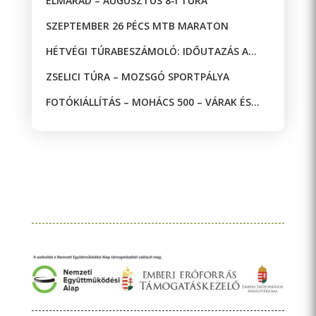
ELMARAD – AUGUSZTUS 8-I TÚRA
SZEPTEMBER 26 PÉCS MTB MARATON
HÉTVÉGI TÚRABESZÁMOLÓ: IDŐUTAZÁS A
JAKAB-HEGYEN!
ZSELICI TÚRA – MOZSGÓ SPORTPÁLYA
FOTÓKIÁLLÍTÁS – MOHÁCS 500 – VÁRAK ÉS
MECSETEK A DRÁVA KÉT OLDALÁN