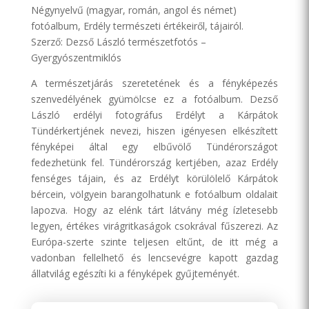
Négynyelvű (magyar, román, angol és német)
fotóalbum, Erdély természeti értékeiről, tájairól.
Szerző: Dezső László természetfotós –
Gyergyószentmiklós
A természetjárás szeretetének és a fényképezés
szenvedélyének gyümölcse ez a fotóalbum. Dezső
László erdélyi fotográfus Erdélyt a Kárpátok
Tündérkertjének nevezi, hiszen igényesen elkészített
fényképei által egy elbűvölő Tündérországot
fedezhetünk fel. Tündérország kertjében, azaz Erdély
fenséges tájain, és az Erdélyt körülölelő Kárpátok
bércein, völgyein barangolhatunk e fotóalbum oldalait
lapozva. Hogy az elénk tárt látvány még ízletesebb
legyen, értékes virágritkaságok csokrával fűszerezi. Az
Európa-szerte szinte teljesen eltűnt, de itt még a
vadonban fellelhető és lencsevégre kapott gazdag
állatvilág egészíti ki a fényképek gyűjteményét.