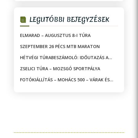
LEGUTÓBBI BEJEGYZÉSEK
ELMARAD – AUGUSZTUS 8-I TÚRA
SZEPTEMBER 26 PÉCS MTB MARATON
HÉTVÉGI TÚRABESZÁMOLÓ: IDŐUTAZÁS A
JAKAB-HEGYEN!
ZSELICI TÚRA – MOZSGÓ SPORTPÁLYA
FOTÓKIÁLLÍTÁS – MOHÁCS 500 – VÁRAK ÉS
MECSETEK A DRÁVA KÉT OLDALÁN