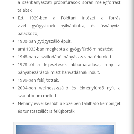
a szénbányászati próbafúrások során melegforrást
találtak.
Ezt 1929-ben a Földtani Intézet a forrás
vizét gyógyvíznek nyilvánította, és ásványvíz-
palackozó,
1930-ban gyógyszálló épült,
ami 1933-ban megkapta a gyógyfürdő minősítést.
1948-ban a szállodából bányász-szanatóriumlett.
1978-tól a fejlesztések abbamaradása, majd a
bányabezárások miatt hanyatlásnak indult.
1996-ban felújították.
2004-ben wellness-szálló és élményfürdő nyílt a
szanatórium mellett.
Néhány évvel később a közelben található kempinget
és turistaszállót is felújították.