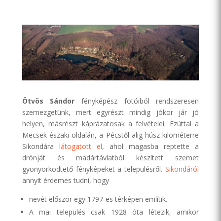
Ötvös Sándor
fényképész fotóiból rendszeresen
szemezgetünk, mert egyrészt mindig jókor jár jó
helyen, másrészt káprázatosak a felvételei. Ezúttal a
Mecsek északi oldalán, a Pécstől alig húsz kilométerre
Sikondára
látogatott el
, ahol magasba reptette a
drónját és madártávlatból készített szemet
gyönyörködtető fényképeket a településről.
Sikondáról
annyit érdemes tudni, hogy
nevét először egy 1797-es térképen említik.
A mai település csak 1928 óta létezik, amikor