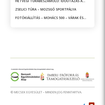
HÉTVÉGI TÚRABESZÁMOLÓ: IDŐUTAZÁS A
JAKAB-HEGYEN!
ZSELICI TÚRA – MOZSGÓ SPORTPÁLYA
FOTÓKIÁLLÍTÁS – MOHÁCS 500 – VÁRAK ÉS
MECSETEK A DRÁVA KÉT OLDALÁN
© MECSEK EGYESÜLET – MINDEN JOG FENNTARTVA.