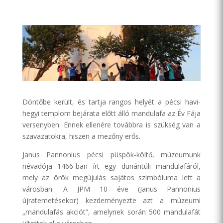
Döntőbe került, és tartja rangos helyét a pécsi havi-
hegyi templom bejárata előtt álló mandulafa az Év Fája
versenyben. Ennek ellenére továbbra is szükség van a
szavazatokra, hiszen a mezőny erős.
Janus Pannonius pécsi püspök-költő, múzeumunk
névadója 1466-ban írt egy dunántúli mandulafáról,
mely az örök megújulás sajátos szimbóluma lett a
városban. A JPM 10 éve (Janus Pannonius
újratemetésekor) kezdeményezte azt a múzeumi
„mandulafás akciót”, amelynek során 500 mandulafát