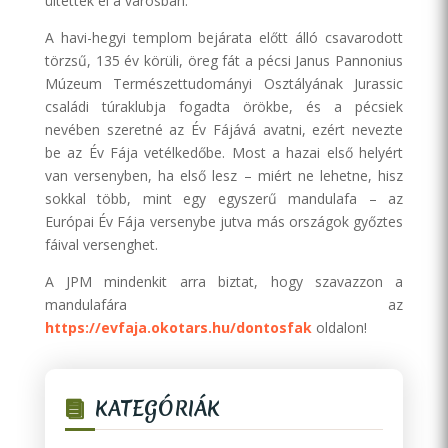
ültettek el a városban.
A havi-hegyi templom bejárata előtt álló csavarodott
törzsű, 135 év körüli, öreg fát a pécsi Janus Pannonius
Múzeum Természettudományi Osztályának Jurassic
családi túraklubja fogadta örökbe, és a pécsiek
nevében szeretné az Év Fájává avatni, ezért nevezte
be az Év Fája vetélkedőbe. Most a hazai első helyért
van versenyben, ha első lesz – miért ne lehetne, hisz
sokkal több, mint egy egyszerű mandulafa – az
Európai Év Fája versenybe jutva más országok győztes
fáival versenghet.
A JPM mindenkit arra biztat, hogy szavazzon a
mandulafára az
https://evfaja.okotars.hu/dontosfak
oldalon!
KATEGÓRIÁK