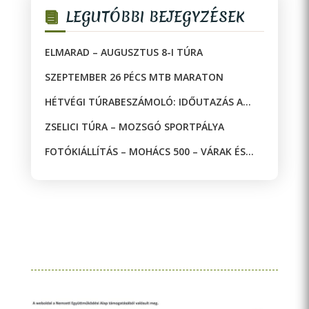
LEGUTÓBBI BEJEGYZÉSEK
ELMARAD – AUGUSZTUS 8-I TÚRA
SZEPTEMBER 26 PÉCS MTB MARATON
HÉTVÉGI TÚRABESZÁMOLÓ: IDŐUTAZÁS A
JAKAB-HEGYEN!
ZSELICI TÚRA – MOZSGÓ SPORTPÁLYA
FOTÓKIÁLLÍTÁS – MOHÁCS 500 – VÁRAK ÉS
MECSETEK A DRÁVA KÉT OLDALÁN