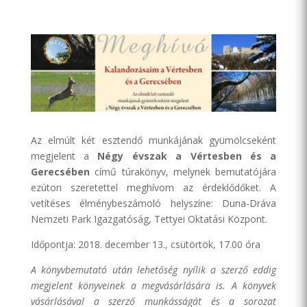
Az elmúlt két esztendő munkájának gyümölcseként
megjelent a
Négy évszak a Vértesben és a
Gerecsében
című túrakönyv, melynek bemutatójára
ezúton szeretettel meghívom az érdeklődőket. A
vetítéses élménybeszámoló helyszíne: Duna-Dráva
Nemzeti Park Igazgatóság, Tettyei Oktatási Központ.
Időpontja: 2018. december 13., csütörtök, 17.00 óra
A könyvbemutató után lehetőség nyílik a szerző eddig
megjelent könyveinek a megvásárlására is. A könyvek
vásárlásával a szerző munkásságát és a sorozat