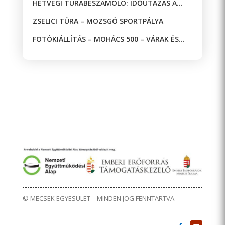
HÉTVÉGI TÚRABESZÁMOLÓ: IDŐUTAZÁS A
JAKAB-HEGYEN!
ZSELICI TÚRA – MOZSGÓ SPORTPÁLYA
FOTÓKIÁLLÍTÁS – MOHÁCS 500 – VÁRAK ÉS
MECSETEK A DRÁVA KÉT OLDALÁN
© MECSEK EGYESÜLET – MINDEN JOG FENNTARTVA.