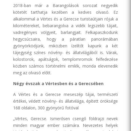
2018-ban már a Barangolások sorozat negyedik
kötetét tarthatja kezében a kedves olvasó. Ez
alkalommal a Vértes és a Gerecse turistaútjain rójuk a
kilométereket, bebarangolva a vidék legszebb tájait,
vadregényes völgyeit, barlangjait. Felkapaszkodunk
hegycsúcsaira, hogy a páratlan panorámában
gyönyörködjünk, miközben ízelítőt kapunk a két
tájegység színes növény- és állatvilágából is. Várak,
kolostorok, apátságok, templomromok felfedezése
közben számos történelmi emlék, monda elevenedik
meg az olvasó előtt.
Négy évszak a Vértesben és a Gerecsében
A Vértes és a Gerecse meseszép tájai, természeti
értékei, védett növény- és állatvilága, épített öröksége
168 oldalon, 300 gyönyörű fotóval
„Vértes, Gerecse. Ismerősen csengő földrajzi nevek
minden magyar ember számára. Nevezetes helyek