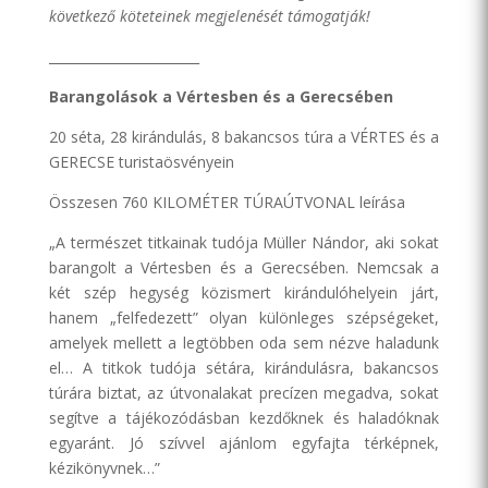
következő köteteinek megjelenését támogatják!
_______________________
Barangolások a Vértesben és a Gerecsében
20 séta, 28 kirándulás, 8 bakancsos túra a VÉRTES és a
GERECSE turistaösvényein
Összesen 760 KILOMÉTER TÚRAÚTVONAL leírása
„A természet titkainak tudója Müller Nándor, aki sokat
barangolt a Vértesben és a Gerecsében. Nemcsak a
két szép hegység közismert kirándulóhelyein járt,
hanem „felfedezett” olyan különleges szépségeket,
amelyek mellett a legtöbben oda sem nézve haladunk
el… A titkok tudója sétára, kirándulásra, bakancsos
túrára biztat, az útvonalakat precízen megadva, sokat
segítve a tájékozódásban kezdőknek és haladóknak
egyaránt. Jó szívvel ajánlom egyfajta térképnek,
kézikönyvnek…”