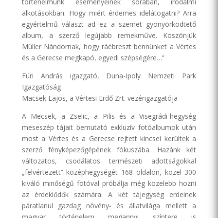
történelmünk eseményeinek sorában, irodalmi
alkotásokban. Hogy miért érdemes idelátogatni? Arra
egyértelmű választ ad ez a szemet gyönyörködtető
album, a szerző legújabb remekműve. Köszönjük
Müller Nándornak, hogy ráébreszt bennünket a Vértes
és a Gerecse megkapó, egyedi szépségére…”
Füri András igazgató, Duna-Ipoly Nemzeti Park
Igazgatóság
Macsek Lajos, a Vértesi Erdő Zrt. vezérigazgatója
A Mecsek, a Zselic, a Pilis és a Visegrádi-hegység
meseszép tájait bemutató exkluzív fotóalbumok után
most a Vértes és a Gerecse rejtett kincsei kerültek a
szerző fényképezőgépének fókuszába. Hazánk két
változatos, csodálatos természeti adottságokkal
„felvértezett” középhegységét 168 oldalon, közel 300
kiváló minőségű fotóval próbálja még közelebb hozni
az érdeklődők számára. A két tájegység erdeinek
páratlanul gazdag növény- és állatvilága mellett a
magyar történelem megannyi színtere is