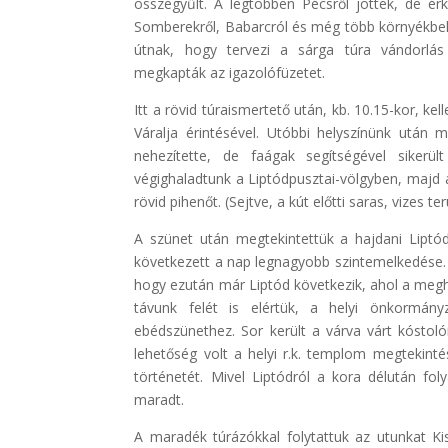
összegyűlt. A legtöbben Pécsről jöttek, de ér
Somberekről, Babarcról és még több környékbeli t
útnak, hogy tervezi a sárga túra vándorlás 
megkapták az igazolófüzetet.
Itt a rövid túraismertető után, kb. 10.15-kor, ke
Váralja érintésével. Utóbbi helyszínünk után 
nehezítette, de faágak segítségével sikerü
végighaladtunk a Liptódpusztai-völgyben, majd a
rövid pihenőt. (Sejtve, a kút előtti saras, vizes ter
A szünet után megtekintettük a hajdani Liptód
következett a nap legnagyobb szintemelkedése. 
hogy ezután már Liptód következik, ahol a meghir
távunk felét is elértük, a helyi önkormán
ebédszünethez. Sor került a várva várt kóstolóra
lehetőség volt a helyi r.k. templom megtekinté
történetét. Mivel Liptódról a kora délután fol
maradt.
A maradék túrázókkal folytattuk az utunkat Ki