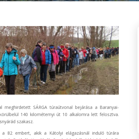
al meghirdetett SÁRGA túraútvonal bejárása a Baranyai-
rülbelül 140 kilométernyi út 10 alkalomra lett felosztva.
isnyárád szakasz.
 a 82 embert, akik a Kátolyi elágazásnál induló túrára