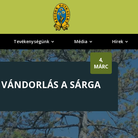
Tevékenységünk
Média
Hírek
4,
MÁRC
 VÁNDORLÁS A SÁRGA
N