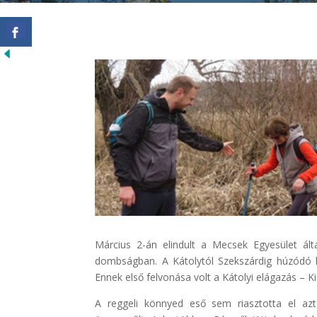
Március 2-án elindult a Mecsek Egyesület ált
dombságban. A Kátolytól Szekszárdig húzódó kö
Ennek első felvonása volt a Kátolyi elágazás – K
A reggeli könnyed eső sem riasztotta el azt