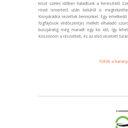
kissé szeles időben haladtunk a Keresztelő Sz
rövid ismertető után belülről is megtekinth
Kisnyárádra vezettek bennünket. Egy emelkedő 
fogfájósok védőszentje) mellett elhaladó szu
buszjáratig még maradt egy kis idő, így lehe
Köszönöm a részvételt, és az első vezetett túr
Fotók a barany