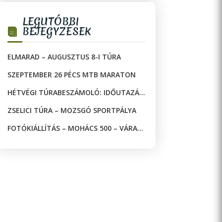
LEGUTÓBBI
BEJEGYZÉSEK
ELMARAD – AUGUSZTUS 8-I TÚRA
SZEPTEMBER 26 PÉCS MTB MARATON
HÉTVÉGI TÚRABESZÁMOLÓ: IDŐUTAZÁS
A JAKAB-HEGYEN!
ZSELICI TÚRA – MOZSGÓ SPORTPÁLYA
FOTÓKIÁLLÍTÁS – MOHÁCS 500 – VÁRAK
ÉS MECSETEK A DRÁVA KÉT OLDALÁN