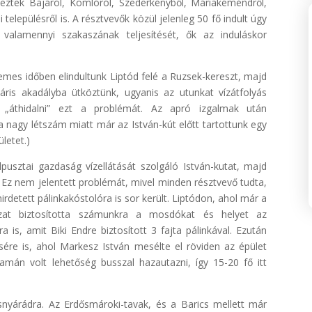
keztek Bajáról, Komlóról, Szederkényből, Máriakéméndről,
elepülésről is. A résztvevők közül jelenleg 50 fő indult úgy
valamennyi szakaszának teljesítését, ők az induláskor
llemes időben elindultunk Liptód felé a Ruzsek-kereszt, majd
máris akadályba ütköztünk, ugyanis az utunkat vízátfolyás
lt „áthidalni” ezt a problémát. Az apró izgalmak után
 nagy létszám miatt már az István-kút előtt tartottunk egy
ületet.)
pusztai gazdaság vízellátását szolgáló István-kutat, majd
Ez nem jelentett problémát, mivel minden résztvevő tudta,
detett pálinkakóstolóra is sor került. Liptódon, ahol már a
yzat biztosította számunkra a mosdókat és helyet az
 is, amit Biki Endre biztosított 3 fajta pálinkával. Ezután
sére is, ahol Markesz István mesélte el röviden az épület
yamán volt lehetőség busszal hazautazni, így 15-20 fő itt
snyárádra. Az Erdősmároki-tavak, és a Barics mellett már