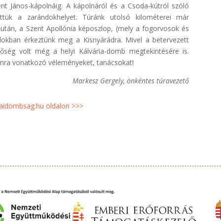
ent János-kápolnáig. A kápolnáról és a Csoda-kútról szóló
ettük a zarándokhelyet. Túránk utolsó kilométerei már
után, a Szent Apollónia képoszlop, (mely a fogorvosok és
rdokban érkeztünk meg a Kisnyárádra. Mivel a betervezett
tőség volt még a helyi Kálvária-domb megtekintésére is.
ámra vonatkozó véleményeket, tanácsokat!
Markesz Gergely, önkéntes túravezető
aidombsag.hu oldalon >>>