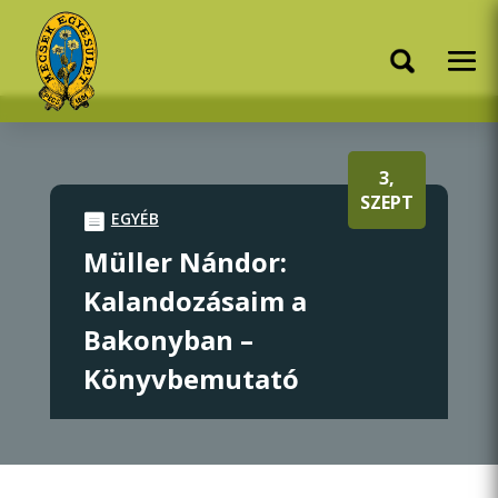
3,
SZEPT
EGYÉB
Müller Nándor:
Kalandozásaim a
Bakonyban –
Könyvbemutató