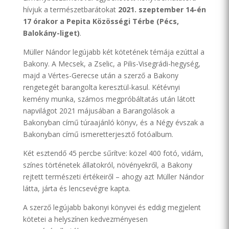
hívjuk a természetbarátokat
2021. szeptember 14-én
17 órakor
a Pepita Közösségi Térbe (Pécs,
Balokány-liget)
.
Müller Nándor legújabb két kötetének témája ezúttal a
Bakony. A Mecsek, a Zselic, a Pilis-Visegrádi-hegység,
majd a Vértes-Gerecse után a szerző a Bakony
rengetegét barangolta keresztül-kasul. Kétévnyi
kemény munka, számos megpróbáltatás után látott
napvilágot 2021 májusában a Barangolások a
Bakonyban című túraajánló könyv, és a Négy évszak a
Bakonyban című ismeretterjesztő fotóalbum.
Két esztendő 45 percbe sűrítve: közel 400 fotó, vidám,
színes történetek állatokról, növényekről, a Bakony
rejtett természeti értékeiről – ahogy azt Müller Nándor
látta, járta és lencsevégre kapta.
A szerző legújabb bakonyi könyvei és eddig megjelent
kötetei a helyszínen kedvezményesen