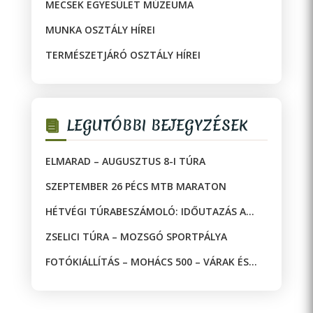
MECSEK EGYESÜLET MÚZEUMA
MUNKA OSZTÁLY HÍREI
TERMÉSZETJÁRÓ OSZTÁLY HÍREI
LEGUTÓBBI BEJEGYZÉSEK
ELMARAD – AUGUSZTUS 8-I TÚRA
SZEPTEMBER 26 PÉCS MTB MARATON
HÉTVÉGI TÚRABESZÁMOLÓ: IDŐUTAZÁS A
JAKAB-HEGYEN!
ZSELICI TÚRA – MOZSGÓ SPORTPÁLYA
FOTÓKIÁLLÍTÁS – MOHÁCS 500 – VÁRAK ÉS
MECSETEK A DRÁVA KÉT OLDALÁN