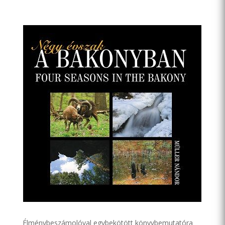
Élménybeszámolóval egybekötött könyvbemutatóra