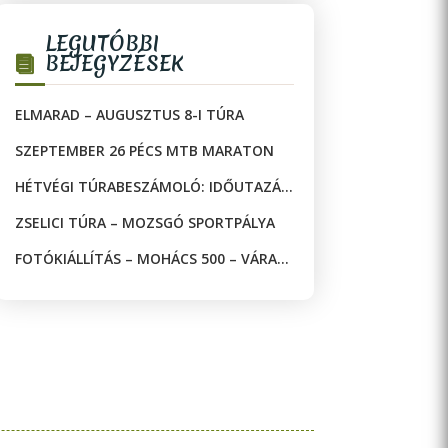
LEGUTÓBBI
BEJEGYZÉSEK
ELMARAD – AUGUSZTUS 8-I TÚRA
SZEPTEMBER 26 PÉCS MTB MARATON
HÉTVÉGI TÚRABESZÁMOLÓ: IDŐUTAZÁS
A JAKAB-HEGYEN!
ZSELICI TÚRA – MOZSGÓ SPORTPÁLYA
FOTÓKIÁLLÍTÁS – MOHÁCS 500 – VÁRAK
ÉS MECSETEK A DRÁVA KÉT OLDALÁN