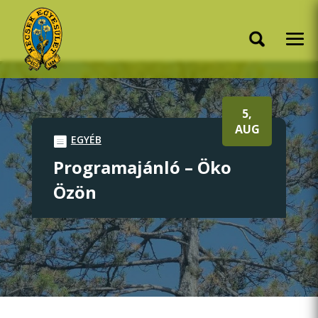
5,
AUG
EGYÉB
Programajánló – Öko
Özön