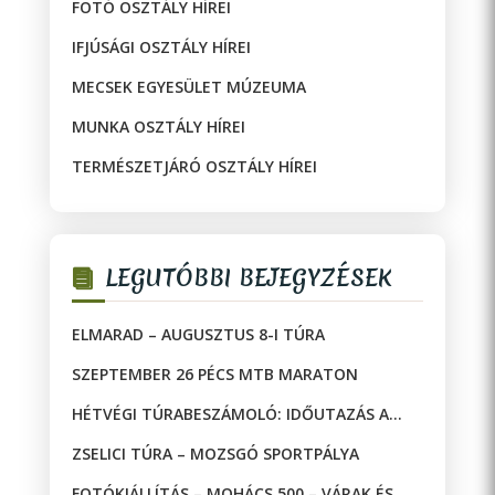
FOTÓ OSZTÁLY HÍREI
IFJÚSÁGI OSZTÁLY HÍREI
MECSEK EGYESÜLET MÚZEUMA
MUNKA OSZTÁLY HÍREI
TERMÉSZETJÁRÓ OSZTÁLY HÍREI
LEGUTÓBBI BEJEGYZÉSEK
ELMARAD – AUGUSZTUS 8-I TÚRA
SZEPTEMBER 26 PÉCS MTB MARATON
HÉTVÉGI TÚRABESZÁMOLÓ: IDŐUTAZÁS A
JAKAB-HEGYEN!
ZSELICI TÚRA – MOZSGÓ SPORTPÁLYA
FOTÓKIÁLLÍTÁS – MOHÁCS 500 – VÁRAK ÉS