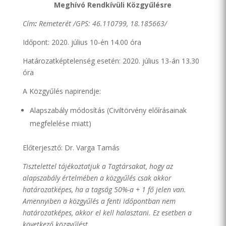
Meghívó Rendkívüli Közgyűlésre
Cím
:
Remeterét /
GPS: 46.110799, 18.185663/
Időpont: 2020. július 10-én 14.00 óra
Határozatképtelenség esetén: 2020. július 13-án 13.30
óra
A Közgyűlés napirendje:
Alapszabály módosítás (Civiltörvény előírásainak
megfelelése miatt)
Előterjesztő: Dr. Varga Tamás
Tisztelettel tájékoztatjuk a Tagtársakat, hogy az
alapszabály értelmében a közgyűlés csak akkor
határozatképes, ha a tagság 50%-a + 1 fő jelen van.
Amennyiben a közgyűlés a fenti időpontban nem
határozatképes, akkor el kell halasztani. Ez esetben a
következő közgyűlést