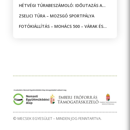
HÉTVÉGI TÚRABESZÁMOLÓ: IDŐUTAZÁS A
JAKAB-HEGYEN!
ZSELICI TÚRA – MOZSGÓ SPORTPÁLYA
FOTÓKIÁLLÍTÁS – MOHÁCS 500 – VÁRAK ÉS
MECSETEK A DRÁVA KÉT OLDALÁN
© MECSEK EGYESÜLET – MINDEN JOG FENNTARTVA.