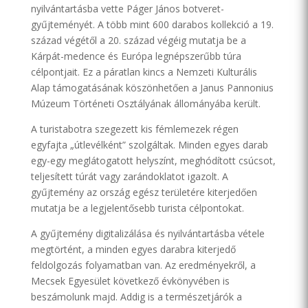
nyilvántartásba vette Páger János botveret-
gyűjteményét. A több mint 600 darabos kollekció a 19.
század végétől a 20. század végéig mutatja be a
Kárpát-medence és Európa legnépszerűbb túra
célpontjait. Ez a páratlan kincs a Nemzeti Kulturális
Alap támogatásának köszönhetően a Janus Pannonius
Múzeum Történeti Osztályának állományába került.
A turistabotra szegezett kis fémlemezek régen
egyfajta „útlevélként” szolgáltak. Minden egyes darab
egy-egy meglátogatott helyszínt, meghódított csúcsot,
teljesített túrát vagy zarándoklatot igazolt. A
gyűjtemény az ország egész területére kiterjedően
mutatja be a legjelentősebb turista célpontokat.
A gyűjtemény digitalizálása és nyilvántartásba vétele
megtörtént, a minden egyes darabra kiterjedő
feldolgozás folyamatban van. Az eredményekről, a
Mecsek Egyesület következő évkönyvében is
beszámolunk majd. Addig is a természetjárók a