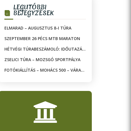
LEGUTÓBBI
BEJEGYZÉSEK
ELMARAD – AUGUSZTUS 8-I TÚRA
SZEPTEMBER 26 PÉCS MTB MARATON
HÉTVÉGI TÚRABESZÁMOLÓ: IDŐUTAZÁS
A JAKAB-HEGYEN!
ZSELICI TÚRA – MOZSGÓ SPORTPÁLYA
FOTÓKIÁLLÍTÁS – MOHÁCS 500 – VÁRAK
ÉS MECSETEK A DRÁVA KÉT OLDALÁN
