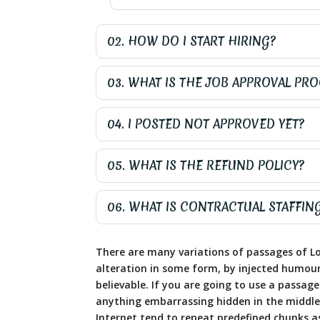
02. HOW DO I START HIRING?
03. WHAT IS THE JOB APPROVAL PR
04. I POSTED NOT APPROVED YET?
05. WHAT IS THE REFUND POLICY?
06. WHAT IS CONTRACTUAL STAFFIN
There are many variations of passages of Lo
alteration in some form, by injected humour
believable. If you are going to use a passag
anything embarrassing hidden in the middle 
Internet tend to repeat predefined chunks as