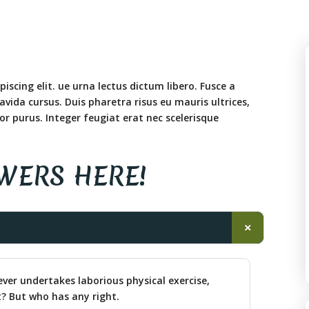
scing elit. ue urna lectus dictum libero. Fusce a
ravida cursus. Duis pharetra risus eu mauris ultrices,
or purus. Integer feugiat erat nec scelerisque
SWERS HERE!
ever undertakes laborious physical exercise,
? But who has any right.