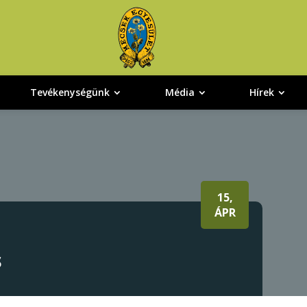
Tevékenységünk
Média
Hírek
15,
ÁPR
s