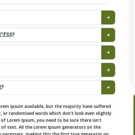
OCESS?
G?
rem Ipsum available, but the majority have suffered
, or randomised words which don’t look even slightly
e of Lorem Ipsum, you need to be sure there isn’t
of text. All the Lorem Ipsum generators on the
 necessary, making this the first true generator on