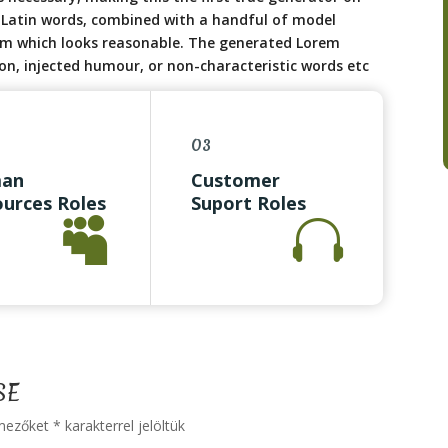
00 Latin words, combined with a handful of model
um which looks reasonable. The generated Lorem
on, injected humour, or non-characteristic words etc
03
an
Customer
urces Roles
Suport Roles


e Coordinator
Office Coordinator
ptionist
Receptionist
ities
Facilities
 Entry
Data Entry
SE
 mezőket
*
karakterrel jelöltük