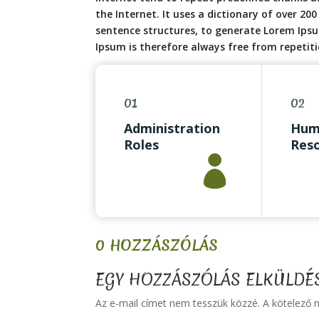
the Internet. It uses a dictionary of over 2
sentence structures, to generate Lorem Ips
Ipsum is therefore always free from repetiti
01
02
Administration
Hum
Roles
Reso

Office Coordinator
Offic
Receptionist
Rece
Facilities
Facil
Data Entry
Data
0 HOZZÁSZÓLÁS
EGY HOZZÁSZÓLÁS ELKÜLDÉ
Az e-mail címet nem tesszük közzé.
A kötelező