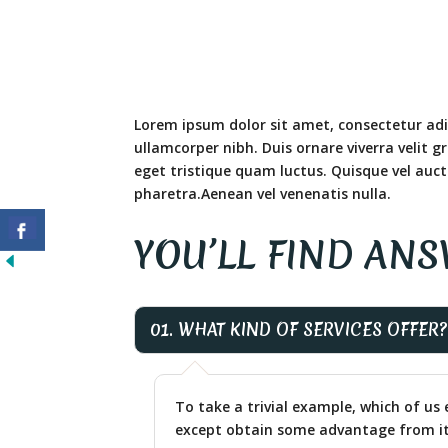
Lorem ipsum dolor sit amet, consectetur adipi
ullamcorper nibh. Duis ornare viverra velit g
eget tristique quam luctus. Quisque vel auct
pharetra.Aenean vel venenatis nulla.
YOU’LL FIND AN
01. WHAT KIND OF SERVICES OFFER?
To take a trivial example, which of us 
except obtain some advantage from it