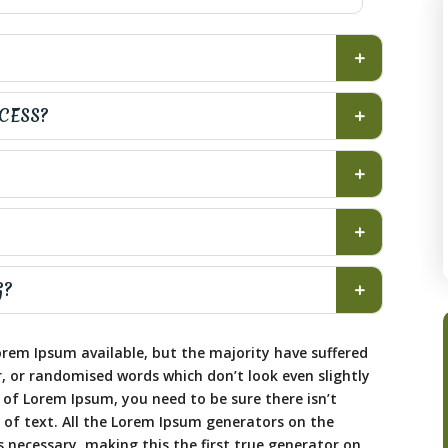
OCESS?
G?
rem Ipsum available, but the majority have suffered
, or randomised words which don’t look even slightly
e of Lorem Ipsum, you need to be sure there isn’t
of text. All the Lorem Ipsum generators on the
 necessary, making this the first true generator on