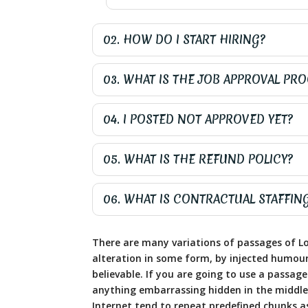
02. HOW DO I START HIRING?
03. WHAT IS THE JOB APPROVAL PR
04. I POSTED NOT APPROVED YET?
05. WHAT IS THE REFUND POLICY?
06. WHAT IS CONTRACTUAL STAFFIN
There are many variations of passages of Lo
alteration in some form, by injected humour
believable. If you are going to use a passag
anything embarrassing hidden in the middle 
Internet tend to repeat predefined chunks as