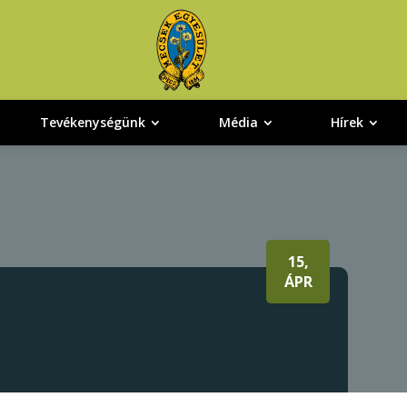
Tevékenységünk
Média
Hírek
15,
ÁPR