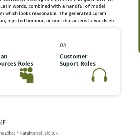
00 Latin words, combined with a handful of model
um which looks reasonable. The generated Lorem
on, injected humour, or non-characteristic words etc
03
an
Customer
urces Roles
Suport Roles


e Coordinator
Office Coordinator
ptionist
Receptionist
ities
Facilities
 Entry
Data Entry
SE
 mezőket
*
karakterrel jelöltük