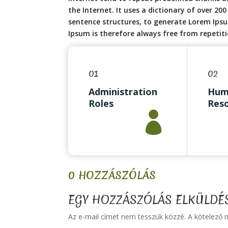
the Internet. It uses a dictionary of over 2
sentence structures, to generate Lorem Ips
Ipsum is therefore always free from repetiti
01
02
Administration
Hum
Roles
Reso

Office Coordinator
Offic
Receptionist
Rece
Facilities
Facil
Data Entry
Data
0 HOZZÁSZÓLÁS
EGY HOZZÁSZÓLÁS ELKÜLDÉ
Az e-mail címet nem tesszük közzé.
A kötelező