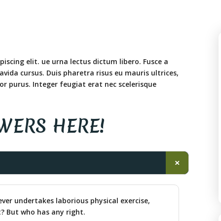
scing elit. ue urna lectus dictum libero. Fusce a
ravida cursus. Duis pharetra risus eu mauris ultrices,
or purus. Integer feugiat erat nec scelerisque
SWERS HERE!
ever undertakes laborious physical exercise,
? But who has any right.