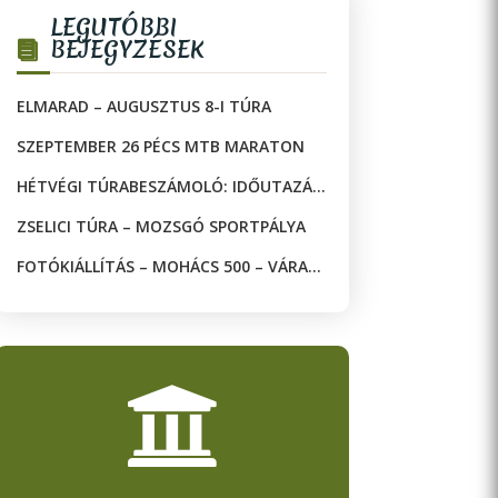
LEGUTÓBBI
BEJEGYZÉSEK
ELMARAD – AUGUSZTUS 8-I TÚRA
SZEPTEMBER 26 PÉCS MTB MARATON
HÉTVÉGI TÚRABESZÁMOLÓ: IDŐUTAZÁS
A JAKAB-HEGYEN!
ZSELICI TÚRA – MOZSGÓ SPORTPÁLYA
FOTÓKIÁLLÍTÁS – MOHÁCS 500 – VÁRAK
ÉS MECSETEK A DRÁVA KÉT OLDALÁN
