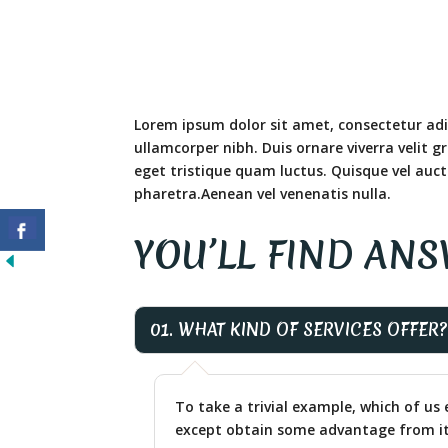
Lorem ipsum dolor sit amet, consectetur adipi
ullamcorper nibh. Duis ornare viverra velit g
eget tristique quam luctus. Quisque vel auct
pharetra.Aenean vel venenatis nulla.
YOU’LL FIND AN
01. WHAT KIND OF SERVICES OFFER?
To take a trivial example, which of us 
except obtain some advantage from it