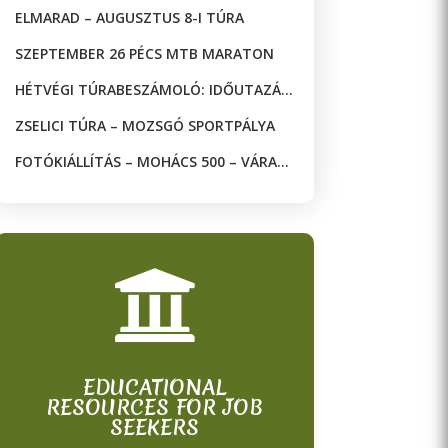
ELMARAD – AUGUSZTUS 8-I TÚRA
SZEPTEMBER 26 PÉCS MTB MARATON
HÉTVÉGI TÚRABESZÁMOLÓ: IDŐUTAZÁS
A JAKAB-HEGYEN!
ZSELICI TÚRA – MOZSGÓ SPORTPÁLYA
FOTÓKIÁLLÍTÁS – MOHÁCS 500 – VÁRAK
ÉS MECSETEK A DRÁVA KÉT OLDALÁN

EDUCATIONAL
RESOURCES FOR JOB
SEEKERS