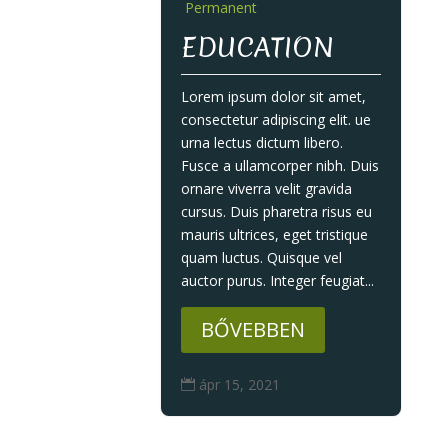
Permanent
EDUCATION
Lorem ipsum dolor sit amet,
consectetur adipiscing elit. ue
urna lectus dictum libero.
Fusce a ullamcorper nibh. Duis
ornare viverra velit gravida
cursus. Duis pharetra risus eu
mauris ultrices, eget tristique
quam luctus. Quisque vel
auctor purus. Integer feugiat...
BŐVEBBEN
ápr 15, 2021
